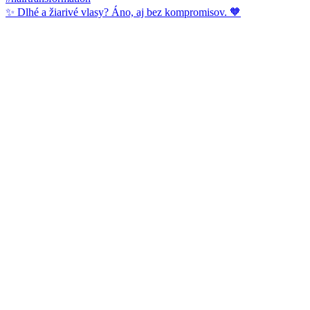
✨ Dlhé a žiarivé vlasy? Áno, aj bez kompromisov. 🧡