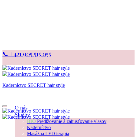
📞 +421 905 515 055
Kaderníctvo SECRET hair style
… a okolie z Vás bude očarené
O nás
Služby
BIO
Predlžovanie a zahusťovanie vlasov
Kaderníctvo
Masážna LED terapia