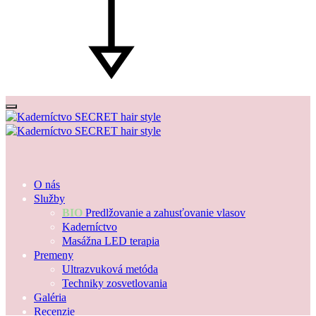
O nás
Služby
BIO
Predlžovanie a zahusťovanie vlasov
Kaderníctvo
Masážna LED terapia
Premeny
Ultrazvuková metóda
Techniky zosvetlovania
Galéria
Recenzie