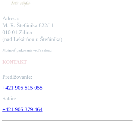
Adresa:
M. R. Štefánika 822/11
010 01 Zilina
(nad Lekárňou u Štefánika)
Možnosť parkovania vedľa salónu
KONTAKT
Predlžovanie:
+421 905 515 055
Salón:
+421 905 379 464
©2026 Kaderníctvo SECRET hair style All rights reserved