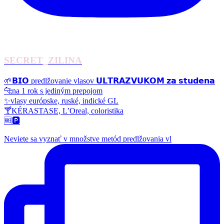
SECRET_ZILINA
🌱𝗕𝗜𝗢 predlžovanie vlasov 𝗨𝗟𝗧𝗥𝗔𝗭𝗩𝗨𝗞𝗢𝗠 𝘇𝗮 𝘀𝘁𝘂𝗱𝗲𝗻𝗮
🐆na 1 rok s jediným prepojom
✨vlasy európske, ruské, indické GL
🍸KÉRASTASE, L’Oreal, coloristika
🆓🅿️
Neviete sa vyznať v množstve metód predlžovania vl