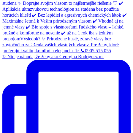
✨ Nie je náhoda, že ženy ako Georgina Rodríguez mi