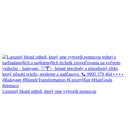
Luxusný blond odtieň, ktorý sme vytvorili pomocou