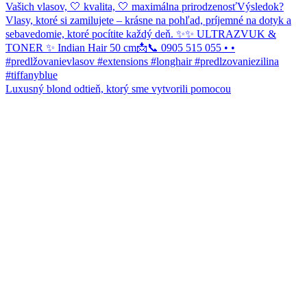
Luxusný blond odtieň, ktorý sme vytvorili pomocou