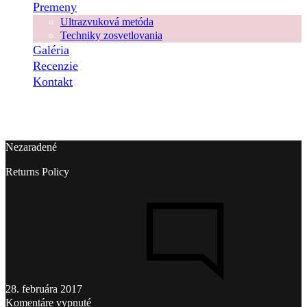
Premeny
Ultrazvuková metóda
Techniky zosvetlovania
Galéria
Recenzie
Kontakt
Nezaradené
Returns Policy
28. februára 2017
na
Komentáre vypnuté