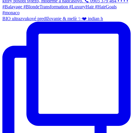
BIO ultrazvukové predlžovanie & melír ✨❤️ indian h