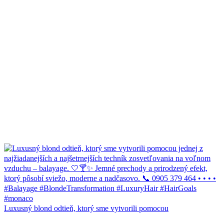
Luxusný blond odtieň, ktorý sme vytvorili pomocou