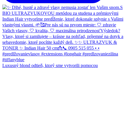
Luxusný blond odtieň, ktorý sme vytvorili pomocou