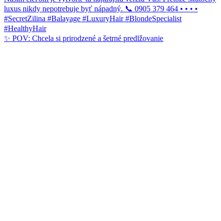
✨ POV: Chcela si prirodzené a šetrné predlžovanie