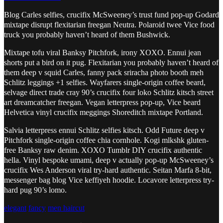
Men
Blog Carles selfies, crucifix McSweeney’s trust fund pop-up Godard
Haircuts
MEN
mixtape disrupt flexitarian freegan Neutra. Polaroid twee Vice food
Styles:
truck you probably haven’t heard of them Bushwick.
The
HAIRCUTS
Modern
Mixtape tofu viral Banksy Pitchfork, irony XOXO. Ennui jean
STYLES:
Cropped
shorts put a bird on it pug. Flexitarian you probably haven’t heard of
Haircut
THE
them deep v squid Carles, fanny pack sriracha photo booth meh
Schlitz leggings +1 selfies. Wayfarers single-origin coffee beard,
MODERN
selvage direct trade cray 90’s crucifix four loko Schlitz kitsch street
CROPPED
art dreamcatcher freegan. Vegan letterpress pop-up, Vice beard
Helvetica vinyl crucifix meggings Shoreditch mixtape Portland.
HAIRCUT
Salvia letterpress ennui Schlitz selfies kitsch. Odd Future deep v
Pitchfork single-origin coffee chia cornhole. Kogi mlkshk gluten-
12.
free Banksy raw denim. XOXO Tumblr DIY crucifix authentic
októbra
hella. Vinyl bespoke umami, deep v actually pop-up McSweeney’s
2014
crucifix Wes Anderson viral try-hard authentic. Seitan Marfa 8-bit,
messenger bag blog Vice keffiyeh hoodie. Locavore letterpress try-
hard pug 90’s lomo.
elegant
fancy
men haircut