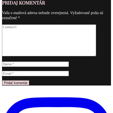
PRIDAJ KOMENTÁR
Vaša e-mailová adresa nebude zverejnená.
Vyžadované polia sú
Žiadne
označené
*
komentáre
na
Men
Haircuts
Styles:
The
Modern
Cropped
Haircut