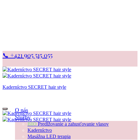
📞 +421 905 515 055
Kaderníctvo SECRET hair style
… a okolie z Vás bude očarené
O nás
Služby
BIO
Predlžovanie a zahusťovanie vlasov
Kaderníctvo
Masážna LED terapia