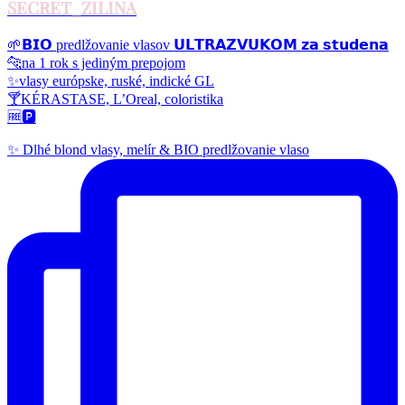
SECRET_ZILINA
🌱𝗕𝗜𝗢 predlžovanie vlasov 𝗨𝗟𝗧𝗥𝗔𝗭𝗩𝗨𝗞𝗢𝗠 𝘇𝗮 𝘀𝘁𝘂𝗱𝗲𝗻𝗮
🐆na 1 rok s jediným prepojom
✨vlasy európske, ruské, indické GL
🍸KÉRASTASE, L’Oreal, coloristika
🆓🅿️
✨ Dlhé blond vlasy, melír & BIO predlžovanie vlaso