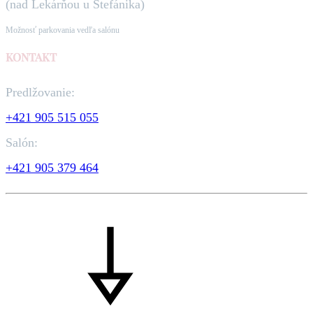
(nad Lekárňou u Štefánika)
Možnosť parkovania vedľa salónu
KONTAKT
Predlžovanie:
+421 905 515 055
Salón:
+421 905 379 464
©2026 Kaderníctvo SECRET hair style All rights reserved