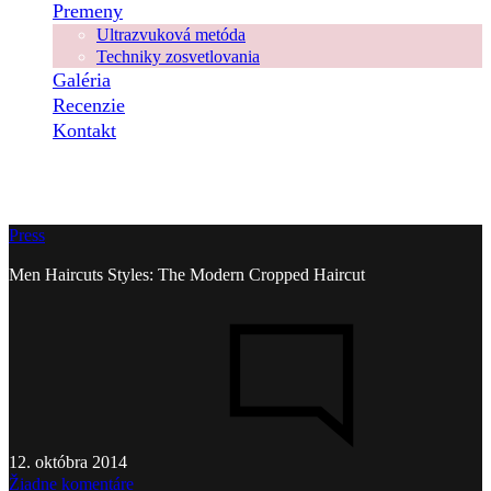
Premeny
Ultrazvuková metóda
Techniky zosvetlovania
Galéria
Recenzie
Kontakt
Press
Men Haircuts Styles: The Modern Cropped Haircut
12. októbra 2014
na
Žiadne komentáre