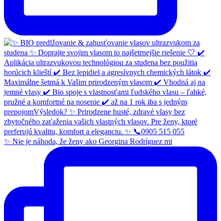
✨ Nie je náhoda, že ženy ako Georgina Rodríguez mi