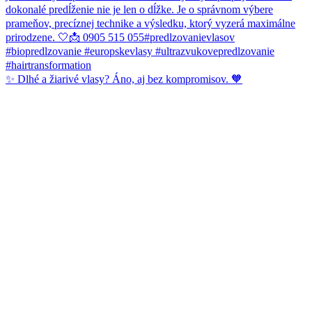
✨ Dlhé a žiarivé vlasy? Áno, aj bez kompromisov. 🧡