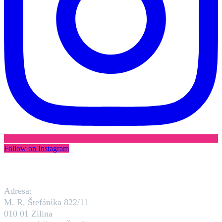
Follow on Instagram
Adresa:
M. R. Štefánika 822/11
010 01 Zilina