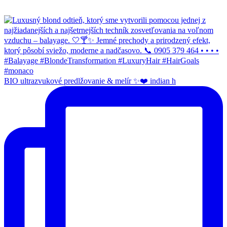
BIO ultrazvukové predlžovanie & melír ✨❤️ indian h