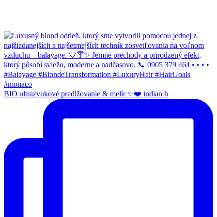
BIO ultrazvukové predlžovanie & melír ✨❤️ indian h