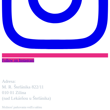
Follow on Instagram
Adresa:
M. R. Štefánika 822/11
010 01 Zilina
(nad Lekárňou u Štefánika)
Možnosť parkovania vedľa salónu