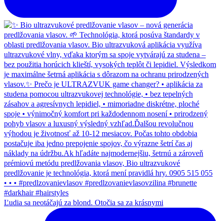
Ľudia sa neotáčajú za blond. Otočia sa za krásnymi