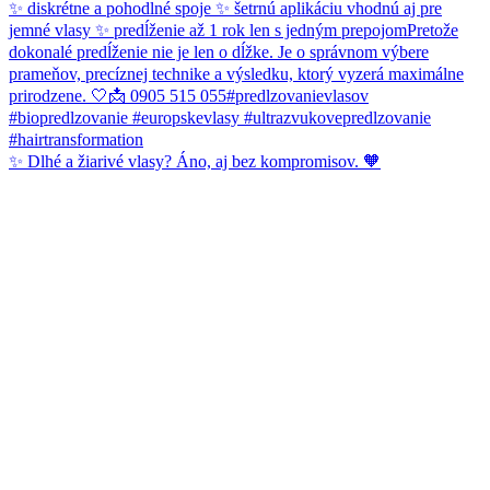
✨ Dlhé a žiarivé vlasy? Áno, aj bez kompromisov. 🧡