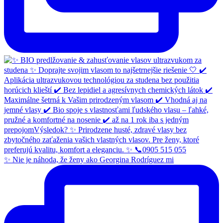
✨ Nie je náhoda, že ženy ako Georgina Rodríguez mi