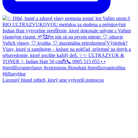
Luxusný blond odtieň, ktorý sme vytvorili pomocou