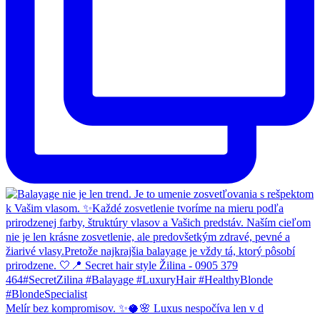
Melír bez kompromisov. ✨🥥🌸 Luxus nespočíva len v d