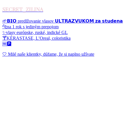
SECRET_ZILINA
🌱𝗕𝗜𝗢 predlžovanie vlasov 𝗨𝗟𝗧𝗥𝗔𝗭𝗩𝗨𝗞𝗢𝗠 𝘇𝗮 𝘀𝘁𝘂𝗱𝗲𝗻𝗮
🐆na 1 rok s jediným prepojom
✨vlasy európske, ruské, indické GL
🍸KÉRASTASE, L’Oreal, coloristika
🆓🅿️
🤍 Milé naše klientky, dúfame, že si naplno užívate