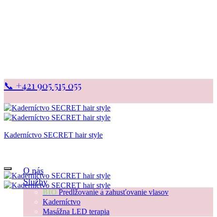
📞 +421 905 515 055
Kaderníctvo SECRET hair style
… a okolie z Vás bude očarené
O nás
Služby
BIO
Predlžovanie a zahusťovanie vlasov
Kaderníctvo
Masážna LED terapia