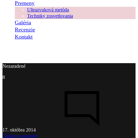
Premeny
Ultrazvuková metóda
Techniky zosvetlovania
Galéria
Recenzie
Kontakt
Nezaradené
8
17. októbra 2014
na
Žiadne komentáre