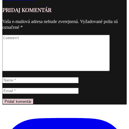
8
PRIDAJ KOMENTÁR
8
Vaša e-mailová adresa nebude zverejnená.
Vyžadované polia sú
označené
*
17.
októbra
2014
Žiadne
komentáre
na
8