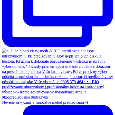
Neviete sa vyznať v množstve metód predlžovania vl