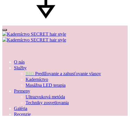
O nás
Služby
BIO
Predlžovanie a zahusťovanie vlasov
Kaderníctvo
Masážna LED terapia
Premeny
Ultrazvuková metóda
Techniky zosvetlovania
Galéria
Recenzie
Kontakt