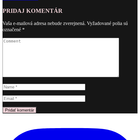
18
PRIDAJ KOMENTÁR
18
Vaša e-mailová adresa nebude zverejnená.
Vyžadované polia sú
označené
*
17.
októbra
2014
Žiadne
komentáre
na
18