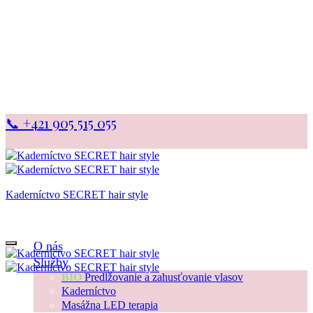
📞 +421 905 515 055
Kaderníctvo SECRET hair style
… a okolie z Vás bude očarené
O nás
Služby
BIO
Predlžovanie a zahusťovanie vlasov
Kaderníctvo
Masážna LED terapia