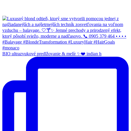
BIO ultrazvukové predlžovanie & melír ✨❤️ indian h