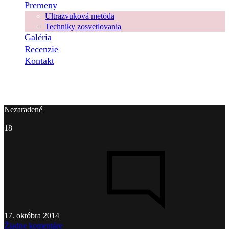
Premeny
Ultrazvuková metóda
Techniky zosvetlovania
Galéria
Recenzie
Kontakt
Nezaradené
18
17. októbra 2014
na
Žiadne komentáre