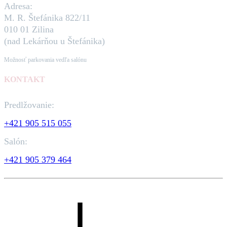
Adresa:
M. R. Štefánika 822/11
010 01 Zilina
(nad Lekárňou u Štefánika)
Možnosť parkovania vedľa salónu
KONTAKT
Predlžovanie:
+421 905 515 055
Salón:
+421 905 379 464
©2026 Kaderníctvo SECRET hair style All rights reserved