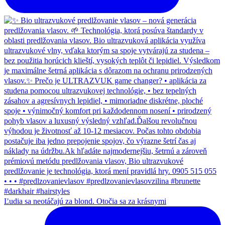
Ľudia sa neotáčajú za blond. Otočia sa za krásnymi