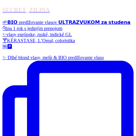
SECRET_ZILINA
🌱𝗕𝗜𝗢 predlžovanie vlasov 𝗨𝗟𝗧𝗥𝗔𝗭𝗩𝗨𝗞𝗢𝗠 𝘇𝗮 𝘀𝘁𝘂𝗱𝗲𝗻𝗮
🐆na 1 rok s jediným prepojom
✨vlasy európske, ruské, indické GL
🍸KÉRASTASE, L’Oreal, coloristika
🆓🅿️
✨ Dlhé blond vlasy, melír & BIO predlžovanie vlaso